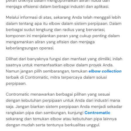
peran uniknya dalam mengoptimalkan aliran fluida dan
menjaga efisiensi dalam berbagai industri dan aplikasi.
Melalui informasi di atas, sekarang Anda telah menggali lebih
dalam tentang apa itu elbow dalam sistem perpipaan. Dalam
berbagai sudut lengkung dan radius yang bervariasi,
komponen ini menjalankan peran yang cukup penting dalam
mengamankan aliran yang efisien dan menjaga
keberlangsungan operasi.
Dilihat dari banyaknya fungsi dan manfaat yang dimiliki, inilah
saatnya untuk memanfaatkan elbow dalam proyek Anda.
Namun jangan pilih sembarangan, temukan
elbow collection
terbaik di Contromatic, mitra terpercaya dalam solusi
perpipaan.
Contromatic menawarkan berbagai pilihan yang sesuai
dengan kebutuhan perpipaan untuk Anda dari industri mana
saja. Jangan biarkan sistem perpipaan Anda menjadi sekadar
rangkaian pipa dan sambungan, kunjungi
Contromatic
sekarang dan temukan elbow atau kebutuhan pipa lainnya
dengan mudah serta tentunya berkualitas unggul.