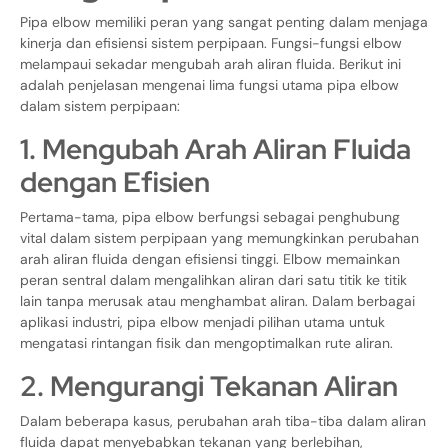
Pipa elbow memiliki peran yang sangat penting dalam menjaga
kinerja dan efisiensi sistem perpipaan. Fungsi-fungsi elbow
melampaui sekadar mengubah arah aliran fluida. Berikut ini
adalah penjelasan mengenai lima fungsi utama pipa elbow
dalam sistem perpipaan:
1. Mengubah Arah Aliran Fluida
dengan Efisien
Pertama-tama, pipa elbow berfungsi sebagai penghubung
vital dalam sistem perpipaan yang memungkinkan perubahan
arah aliran fluida dengan efisiensi tinggi. Elbow memainkan
peran sentral dalam mengalihkan aliran dari satu titik ke titik
lain tanpa merusak atau menghambat aliran. Dalam berbagai
aplikasi industri, pipa elbow menjadi pilihan utama untuk
mengatasi rintangan fisik dan mengoptimalkan rute aliran.
2. Mengurangi Tekanan Aliran
Dalam beberapa kasus, perubahan arah tiba-tiba dalam aliran
fluida dapat menyebabkan tekanan yang berlebihan,