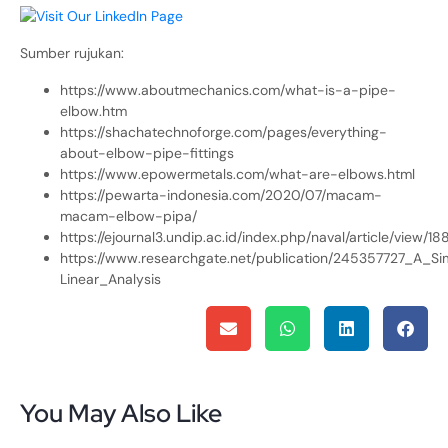
Sumber rujukan:
https://www.aboutmechanics.com/what-is-a-pipe-
elbow.htm
https://shachatechnoforge.com/pages/everything-
about-elbow-pipe-fittings
https://www.epowermetals.com/what-are-elbows.html
https://pewarta-indonesia.com/2020/07/macam-
macam-elbow-pipa/
https://ejournal3.undip.ac.id/index.php/naval/article/view/1
https://www.researchgate.net/publication/245357727_A_S
Linear_Analysis
You May Also Like