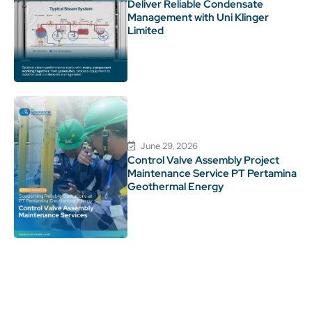
Deliver Reliable Condensate
Management with Uni Klinger
Limited
June 29, 2026
Control Valve Assembly Project
Maintenance Service PT Pertamina
Geothermal Energy