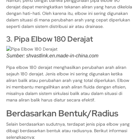
Namun, perlu diingat bahwa penggunaan pipa elbow 90
derajat dapat meningkatkan tekanan aliran yang harus dikelola
dengan hati-hati. Oleh karena itu, elbow ini sering digunakan
dalam situasi di mana perubahan arah yang cepat diperlukan
seperti dalam sistem distribusi air atau drainase.
3. Pipa Elbow 180 Derajat
Sumber: shvastlink.en.made-in-china.com
Pipa elbow 180 derajat menghasilkan perubahan arah aliran
sejauh 180 derajat. Jenis elbow ini sering digunakan ketika
aliran balik atau perubahan arah yang total diperlukan. Elbow
ini membantu mengalihkan arah aliran fluida dengan efisien,
misalnya dalam sistem sirkulasi balik atau dalam situasi di
mana aliran balik harus diatur secara efektif.
Berdasarkan Bentuk/Radius
Selain berdasarkan sudutnya, terdapat jenis pipa elbow yang
dibagi berdasarkan bentuk atau radiusnya. Berikut informasi
selengkapnya: