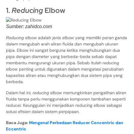
1.
Reducing
Elbow
Sumber: zahidco.com
elbow adalah jenis elbow yang memiliki peran ganda
Reducing
dalam mengubah arah aliran fluida dan mengubah ukuran
pipa. Elbow ini sangat berguna ketika menghubungkan dua
pipa dengan diameter yang berbeda-beda sebab dapat
membantu mengurangi ukuran pipa. Sebab itulah
reducing
elbow penting untuk digunakan dalam mengatasi perubahan
kapasitas aliran atau menghubungkan dua sistem pipa yang
berbeda.
Dalam hal ini,
elbow memungkinkan pengalihan aliran
reducing
fluida tanpa perlu menggunakan komponen tambahan seperti
reducer. Keunggulan ini menjadikan reducing elbow sebagai
solusi efisien dalam sistem perpipaan.
Baca Juga:
Mengenal Perbedaan Reducer Concentric dan
Eccentric