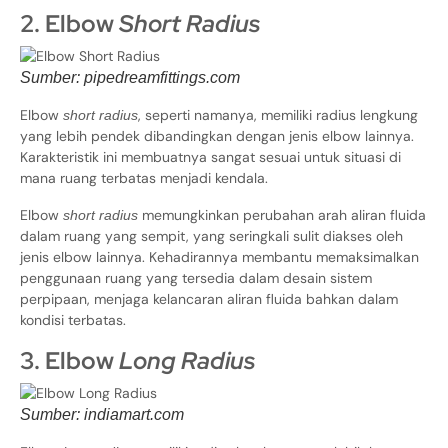
2. Elbow
Short Radius
Sumber: pipedreamfittings.com
Elbow
, seperti namanya, memiliki radius lengkung
short
radius
yang lebih pendek dibandingkan dengan jenis elbow lainnya.
Karakteristik ini membuatnya sangat sesuai untuk situasi di
mana ruang terbatas menjadi kendala.
Elbow
memungkinkan perubahan arah aliran fluida
short
radius
dalam ruang yang sempit, yang seringkali sulit diakses oleh
jenis elbow lainnya. Kehadirannya membantu memaksimalkan
penggunaan ruang yang tersedia dalam desain sistem
perpipaan, menjaga kelancaran aliran fluida bahkan dalam
kondisi terbatas.
3. Elbow
Long Radius
Sumber: indiamart.com