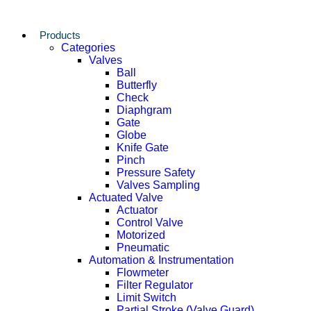
Products
Categories
Valves
Ball
Butterfly
Check
Diaphgram
Gate
Globe
Knife Gate
Pinch
Pressure Safety
Valves Sampling
Actuated Valve
Actuator
Control Valve
Motorized
Pneumatic
Automation & Instrumentation
Flowmeter
Filter Regulator
Limit Switch
Partial Stroke (Valve Guard)