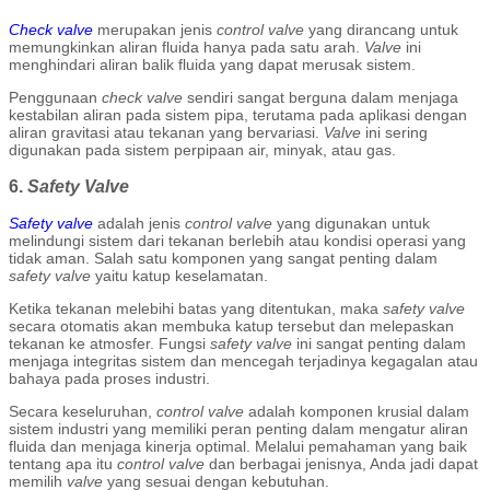
Check valve
merupakan jenis
control valve
yang dirancang untuk
memungkinkan aliran fluida hanya pada satu arah.
Valve
ini
menghindari aliran balik fluida yang dapat merusak sistem.
Penggunaan
check valve
sendiri sangat berguna dalam menjaga
kestabilan aliran pada sistem pipa, terutama pada aplikasi dengan
aliran gravitasi atau tekanan yang bervariasi.
Valve
ini sering
digunakan pada sistem perpipaan air, minyak, atau gas.
6.
Safety Valve
Safety valve
adalah jenis
control valve
yang digunakan untuk
melindungi sistem dari tekanan berlebih atau kondisi operasi yang
tidak aman. Salah satu komponen yang sangat penting dalam
safety valve
yaitu katup keselamatan.
Ketika tekanan melebihi batas yang ditentukan, maka
safety valve
secara otomatis akan membuka katup tersebut dan melepaskan
tekanan ke atmosfer. Fungsi
safety valve
ini sangat penting dalam
menjaga integritas sistem dan mencegah terjadinya kegagalan atau
bahaya pada proses industri.
Secara keseluruhan,
control valve
adalah komponen krusial dalam
sistem industri yang memiliki peran penting dalam mengatur aliran
fluida dan menjaga kinerja optimal. Melalui pemahaman yang baik
tentang apa itu
control valve
dan berbagai jenisnya, Anda jadi dapat
memilih
valve
yang sesuai dengan kebutuhan.