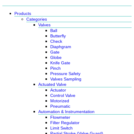
Products
Categories
Valves
Ball
Butterfly
Check
Diaphgram
Gate
Globe
Knife Gate
Pinch
Pressure Safety
Valves Sampling
Actuated Valve
Actuator
Control Valve
Motorized
Pneumatic
Automation & Instrumentation
Flowmeter
Filter Regulator
Limit Switch
Partial Stroke (Valve Guard)