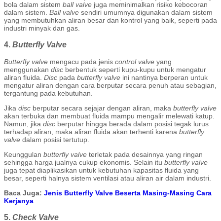
bola dalam sistem
ball valve
juga meminimalkan risiko kebocoran
dalam sistem.
Ball valve
sendiri umumnya digunakan dalam sistem
yang membutuhkan aliran besar dan kontrol yang baik, seperti pada
industri minyak dan gas.
4.
Butterfly Valve
Butterfly valve
mengacu pada jenis
control valve
yang
menggunakan
disc
berbentuk seperti kupu-kupu untuk mengatur
aliran fluida.
Disc
pada
butterfly valve
ini nantinya berperan untuk
mengatur aliran dengan cara berputar secara penuh atau sebagian,
tergantung pada kebutuhan.
Jika
disc
berputar secara sejajar dengan aliran, maka
butterfly valve
akan terbuka dan membuat fluida mampu mengalir melewati katup.
Namun, jika
disc
berputar hingga berada dalam posisi tegak lurus
terhadap aliran, maka aliran fluida akan terhenti karena
butterfly
valve
dalam posisi tertutup.
Keunggulan
butterfly valve
terletak pada desainnya yang ringan
sehingga harga jualnya cukup ekonomis. Selain itu
butterfly valve
juga tepat diaplikasikan untuk kebutuhan kapasitas fluida yang
besar, seperti halnya sistem ventilasi atau aliran air dalam industri.
Baca Juga:
Jenis Butterfly Valve Beserta Masing-Masing Cara
Kerjanya
5.
Check Valve