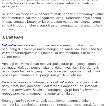
tidak terlalu cepat dan dapat diatur sesuai kebutuhan melalui
handwheel.
Keunggulan
globe valve
sendiri terletak pada kemampuannya untuk
dapat menutup saluran dengan maksimal. Keberadaannya secara
khusus sangat dibutuhkan karena dapat mengatasi tekanan yang
sangat tinggi, contohnya seperti sistem pengaturan tekanan dalam
industri.
3.
Ball Valve
Ball valve
merupakan
control valve
yang menggunakan bola
berlubang di dalamnya untuk mengatur aliran fluida. Bola pada
ball
valve
dapat berputar untuk membuka dan menutup jalur aliran
secara penuh.
Apa lagi ball valve dibuat menyerupai ukuran pipa yang digunakan
sehingga tidak ada penyempitan di dalamnya. Hal ini berdampak
pada kapasitas fluida yang cukup besar sehingga memungkinkan
proses pemindahan atau pengaliran jadi lebih efisien.
Beberapa komponen utama pada
ball valve
di antaranya adalah
body, stem, ball,
dan
seat. Seat
tersebut dapat berupa
soft seat
maupun
metal seat
. Selain itu, terdapat juga pilihan
full
bore atau
reduce bore
yang mampu mengatur aliran fluida.
Keunggulan
ball valve
terletak pada kemampuannya dalam
memberikan pembukaan penuh dan penutupan yang cepat. Adanya