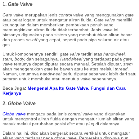
1.
Gate Valve
Gate valve
merupakan jenis
control valve
yang menggunakan
gate
atau pelat logam untuk mengatur aliran fluida.
Gate valve
memiliki
keunggulan dalam memberikan pembukaan penuh yang
memungkinkan aliran fluida tidak terhambat. Jenis
valve
ini
biasanya digunakan pada sistem yang membutuhkan aliran besar
dan proses
on-off
yang cepat, seperti pada pipa saluran air atau
gas.
Untuk komponennya sendiri,
gate valve
terdiri atas
handwheel,
stem, body,
dan sebagainya.
Handwheel
yang terdapat pada
gate
valve
tentunya dapat diputar secara manual. Setelah diputar,
stem
akan menggerakkan
gate
ke bawah atau ke atas melalui
thread
.
Namun, umumnya
handwheel
perlu diputar sebanyak lebih dari satu
putaran untuk membuka atau menutup
valve
sepenuhnya.
Baca Juga:
Mengenal Apa Itu Gate Valve, Fungsi dan Cara
Kerjanya
2.
Globe Valve
Globe valve
mengacu pada jenis
control valve
yang digunakan
untuk mengontrol aliran fluida dengan mengatur jumlah aliran yang
masuk melalui perubahan posisi
disc
atau
plug
di dalamnya.
Dalam hal ini,
disc
akan bergerak secara vertikal untuk mengatur
aliran yang terdapat pada
globe valve
. Pergerakan
disc-
nya pun