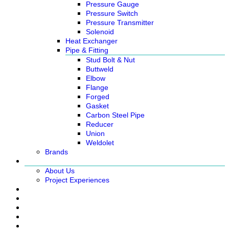
Pressure Gauge
Pressure Switch
Pressure Transmitter
Solenoid
Heat Exchanger
Pipe & Fitting
Stud Bolt & Nut
Buttweld
Elbow
Flange
Forged
Gasket
Carbon Steel Pipe
Reducer
Union
Weldolet
Brands
About
About Us
Project Experiences
Service
News
Careers
Contact Us
Ready Stock